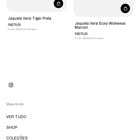
Jaqueta Versi Tiger Preta
Jaqueta Versi Boxy Workwear
R$379,00
Marrom
3
x
de
R$126,33
sem juros
R$379,00
3
x
de
R$126,33
sem juros
Mapa do site
VER TUDO
SHOP
COLEÇÕES