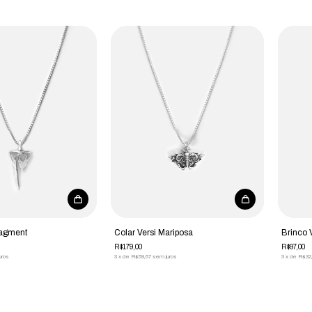
ragment
Colar Versi Mariposa
Brinco 
R$179,00
R$97,00
uros
3
x
de
R$59,67
sem juros
3
x
de
R$32