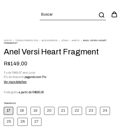
INÍCIO
/
TODOS PRODUTOS
/
ACESSÓRIOS
/
JÓIAS
/
ANÉIS
/
ANEL VERSI HEART
FRAGMENT
Anel Versi Heart Fragment
R$149,00
3
x
de
R$49,67
sem juros
5% de desconto
pagando com Pix
Ver mais detalhes
Frete grátis
a partir de
R$500,00
TAMANHO
17
18
19
20
21
22
23
24
25
26
27