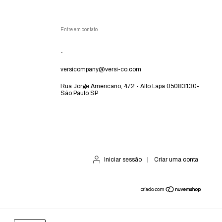
Entre em contato
-
versicompany@versi-co.com
Rua Jorge Americano, 472 - Alto Lapa 05083130-
São Paulo SP
Iniciar sessão
|
Criar uma conta