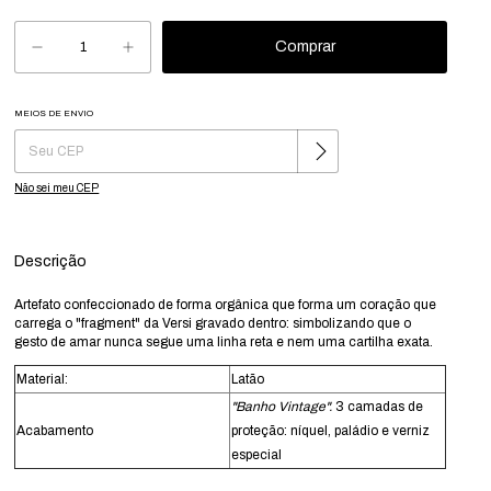
MEIOS DE ENVIO
Alterar CEP
Entregas para o CEP:
Não sei meu CEP
Descrição
Artefato confeccionado de forma orgânica que forma um coração que
carrega o "fragment" da Versi gravado dentro: simbolizando que o
gesto de amar nunca segue uma linha reta e nem uma cartilha exata.
Material:
Latão
"Banho Vintage".
3 camadas de
Acabamento
proteção: níquel, paládio e verniz
especial