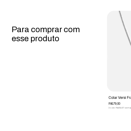
Para comprar com
esse produto
Colar Versi F
R$179,00
3
x
de
R$59,67
sem j