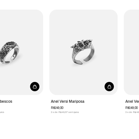
abescos
Anel Versi Mariposa
Anel Ve
R$149,00
R$149,00
uros
3
x
de
R$49,67
sem juros
3
x
de
R$49