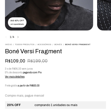
Até 40% OFF
em quantidade
1
/
4
INÍCIO
/
TODOS PRODUTOS
/
ACESSÓRIOS
/
BONÉS
/
BONÉ VERSI FRAGMENT
Boné Versi Fragment
R$109,00
R$199,00
3
x
de
R$36,33
sem juros
5% de desconto
pagando com Pix
Ver mais detalhes
Frete grátis
a partir de
R$500,00
Compre mais, pague menos!
20% OFF
comprando 1 unidades ou mais