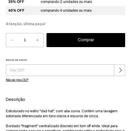
35% OFF
comprando 2 unidades ou mais
40% OFF
comprando 4 unidades ou mais
Atenção, última peça!
MEIOS DE ENVIO
Alterar CEP
Entregas para o CEP:
Não sei meu CEP
Descrição
Estruturado no estilo "dad hat", com aba curva. Contém uma lavagem
estonada diferenciada em tons claros e escuros de cinza.
Bordado "fragment" centralizado discreto em tom off white. Ideal para