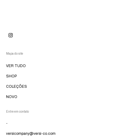
Mapa do site
VER TUDO
SHOP
COLEÇÕES
NOVO
Entre em contato
-
versicompany@versi-co.com