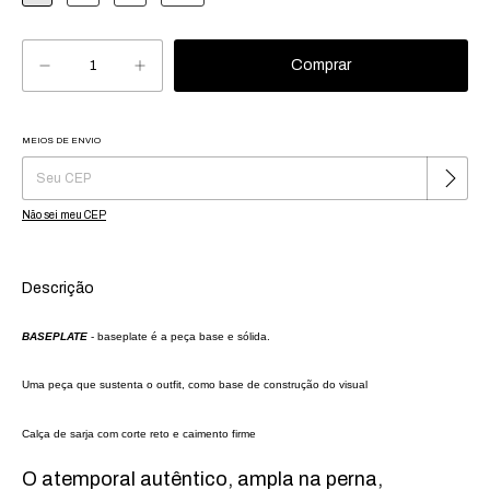
MEIOS DE ENVIO
Alterar CEP
Entregas para o CEP:
Não sei meu CEP
Descrição
BASEPLATE
-
baseplate é a peça base e sólida.
U
ma peça que sustenta o outfit, como base de construção do visual
Calça de sarja com corte reto e caimento firme
O atemporal autêntico, ampla na perna,