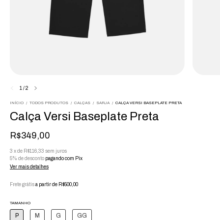
1
/
2
INÍCIO
/
TODOS PRODUTOS
/
CALÇAS
/
SARJA
/
CALÇA VERSI BASEPLATE PRETA
Calça Versi Baseplate Preta
R$349,00
3
x
de
R$116,33
sem juros
5% de desconto
pagando com Pix
Ver mais detalhes
Frete grátis
a partir de
R$500,00
TAMANHO
P
M
G
GG