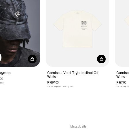
ragment
Camiseta Versi Tiger Instinct Off
Camiset
White
White
00
R$197,00
R$97,00
uros
3
x
de
R$65,67
sem juros
3
x
de
R$32
Mapa do site