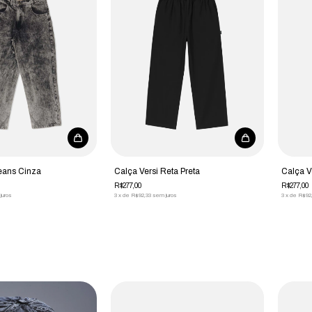
eans Cinza
Calça Versi Reta Preta
Calça V
R$277,00
R$277,00
juros
3
x
de
R$92,33
sem juros
3
x
de
R$92