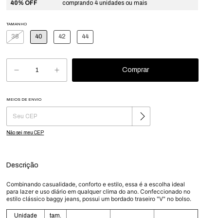
40% OFF
comprando 4 unidades ou mais
TAMANHO
38
40
42
44
MEIOS DE ENVIO
Alterar CEP
Entregas para o CEP:
Não sei meu CEP
Descrição
Combinando casualidade, conforto e estilo, essa é a escolha ideal
para lazer e uso diário em qualquer clima do ano. Confeccionado no
estilo clássico baggy jeans, possui um bordado traseiro "V" no bolso.
Unidade
tam.