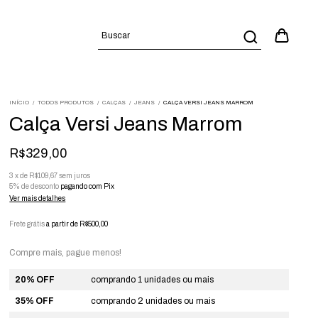
INÍCIO
/
TODOS PRODUTOS
/
CALÇAS
/
JEANS
/
CALÇA VERSI JEANS MARROM
Calça Versi Jeans Marrom
R$329,00
3
x
de
R$109,67
sem juros
5% de desconto
pagando com Pix
Ver mais detalhes
Frete grátis
a partir de
R$500,00
Compre mais, pague menos!
20% OFF
comprando 1 unidades ou mais
35% OFF
comprando 2 unidades ou mais