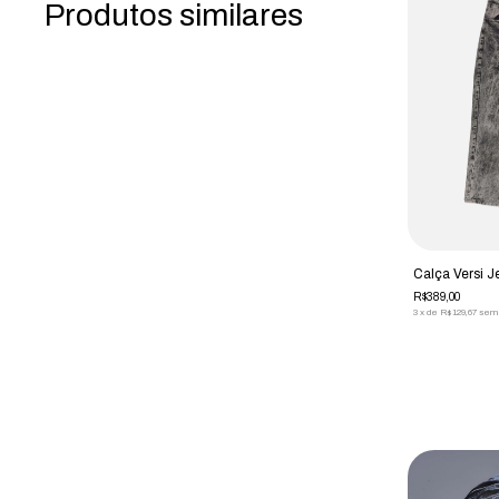
Produtos similares
Calça Versi J
R$389,00
3
x
de
R$129,67
sem 