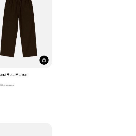
ersi Reta Marrom
,33
sem juros