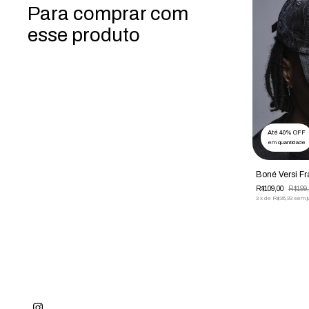
Para comprar com
esse produto
Até 40% OFF
em quantidade
Boné Versi F
R$109,00
R$199,
3
x
de
R$36,33
sem j