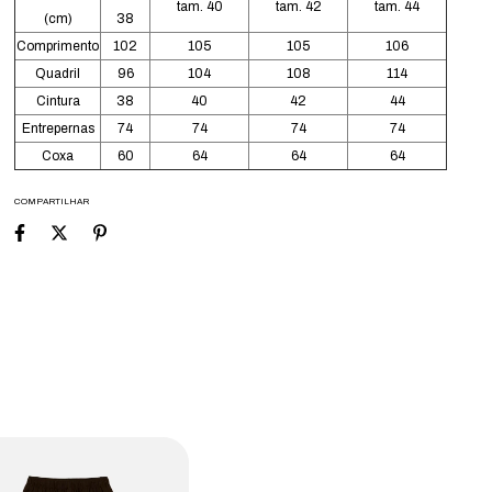
tam. 40
tam. 42
tam. 44
(cm)
38
Comprimento
102
105
105
106
Quadril
96
104
108
114
Cintura
38
40
42
44
Entrepernas
74
74
74
74
Coxa
60
64
64
64
COMPARTILHAR