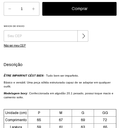
MEIOS DE ENVIO
Alterar CEP
Entregas para o CEP:
Não sei meu CEP
Descrição
ÊTRE IMPARFAIT CÉST BIEN
-
T
udo bem ser imparfeito.
Básico e versátil. Uma peça sólida estruturada capaz de se adaptar em qualquer
outfit.
Modelagem boxy
. Confeccionada em algodão 20.1 pesado, possui toque macio e
caimento solto.
Unidade (cm)
P
M
G
GG
Comprimento
65
67
69
72
Largura
59
61
63
65