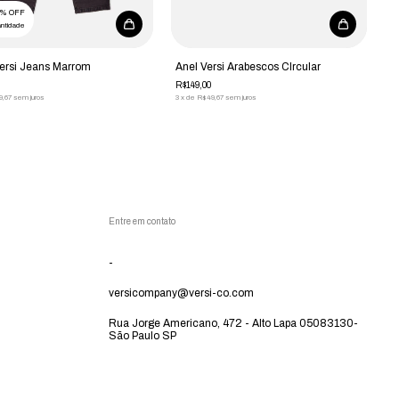
0% OFF
ntidade
A
ersi Jeans Marrom
Anel Versi Arabescos CIrcular
R
R$149,00
3
9,67
sem juros
3
x
de
R$49,67
sem juros
Entre em contato
-
versicompany@versi-co.com
Rua Jorge Americano, 472 - Alto Lapa 05083130-
São Paulo SP