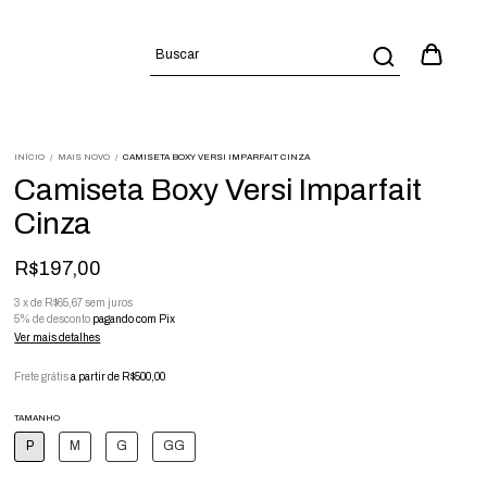
INÍCIO
/
MAIS NOVO
/
CAMISETA BOXY VERSI IMPARFAIT CINZA
Camiseta Boxy Versi Imparfait
Cinza
R$197,00
3
x
de
R$65,67
sem juros
5% de desconto
pagando com Pix
Ver mais detalhes
Frete grátis
a partir de
R$500,00
TAMANHO
P
M
G
GG