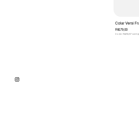
Short Versi Essential Preto
Colar Versi F
R$239,00
R$179,00
3
x
de
R$79,67
sem juros
3
x
de
R$59,67
sem j