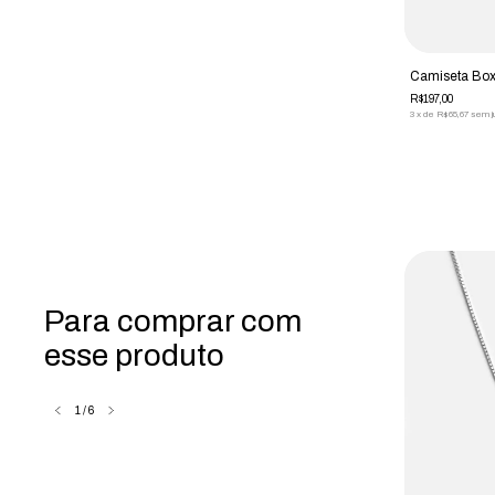
Camiseta Boxy
R$197,00
3
x
de
R$65,67
sem j
Para comprar com
esse produto
1
/
6