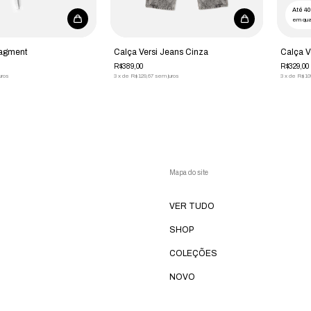
Até 4
em qua
ragment
Calça Versi Jeans Cinza
Calça V
R$389,00
R$329,00
uros
3
x
de
R$129,67
sem juros
3
x
de
R$10
Mapa do site
VER TUDO
SHOP
COLEÇÕES
NOVO