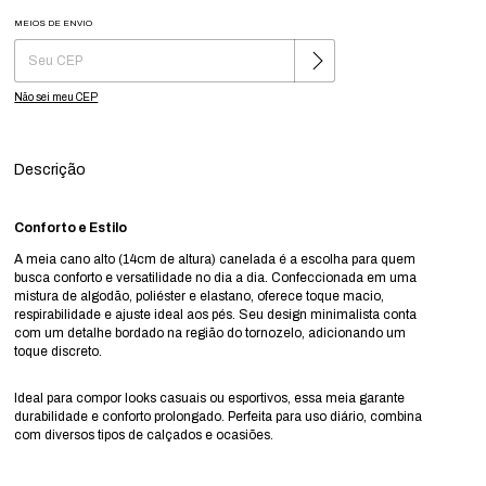
MEIOS DE ENVIO
Alterar CEP
Entregas para o CEP:
Não sei meu CEP
Descrição
Conforto e Estilo
A meia cano alto (14cm de altura) canelada é a escolha para quem
busca conforto e versatilidade no dia a dia. Confeccionada em uma
mistura de algodão, poliéster e elastano, oferece toque macio,
respirabilidade e ajuste ideal aos pés. Seu design minimalista conta
com um detalhe bordado na região do tornozelo, adicionando um
toque discreto.
Ideal para compor looks casuais ou esportivos, essa meia garante
durabilidade e conforto prolongado. Perfeita para uso diário, combina
com diversos tipos de calçados e ocasiões.