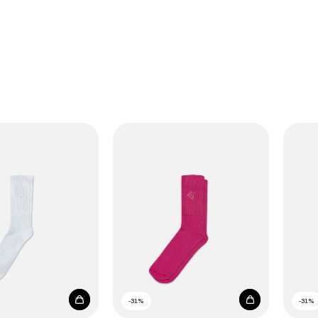
-
31
%
-
31
%