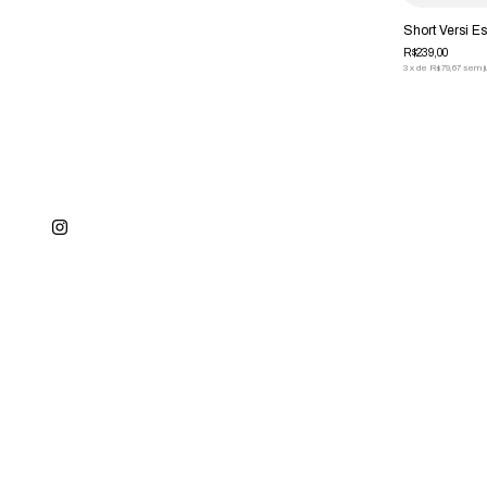
Short Versi Es
R$239,00
3
x
de
R$79,67
sem j