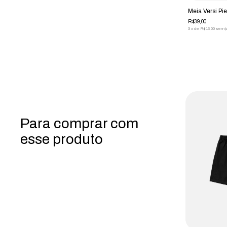
Meia Versi P
R$39,00
3
x
de
R$13,00
sem j
Para comprar com
esse produto