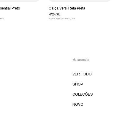
sential Preto
Calça Versi Reta Preta
R$277,00
uros
3
x
de
R$92,33
sem juros
Mapa do site
VER TUDO
SHOP
COLEÇÕES
NOVO