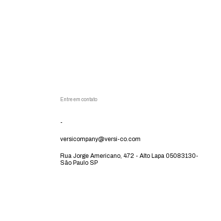
Entre em contato
-
versicompany@versi-co.com
Rua Jorge Americano, 472 - Alto Lapa 05083130-
São Paulo SP