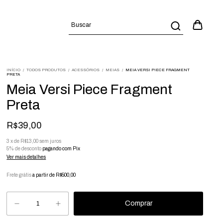
INÍCIO
/
TODOS PRODUTOS
/
ACESSÓRIOS
/
MEIAS
/
MEIA VERSI PIECE FRAGMENT
PRETA
Meia Versi Piece Fragment
Preta
R$39,00
3
x
de
R$13,00
sem juros
5% de desconto
pagando com Pix
Ver mais detalhes
Frete grátis
a partir de
R$500,00