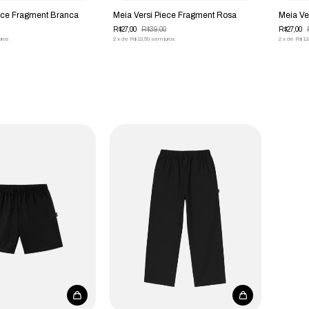
iece Fragment Branca
Meia Versi Piece Fragment Rosa
Meia Ve
R$27,00
R$39,00
R$27,00
uros
2
x
de
R$13,50
sem juros
2
x
de
R$13