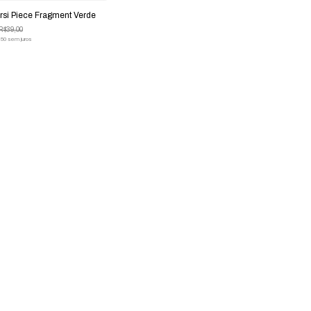
rsi Piece Fragment Verde
R$39,00
,50
sem juros