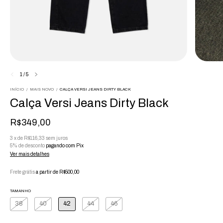
1
/
5
INÍCIO
/
MAIS NOVO
/
CALÇA VERSI JEANS DIRTY BLACK
Calça Versi Jeans Dirty Black
R$349,00
3
x
de
R$116,33
sem juros
5% de desconto
pagando com Pix
Ver mais detalhes
Frete grátis
a partir de
R$500,00
TAMANHO
38
40
42
44
46