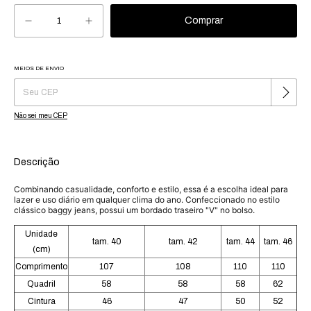
MEIOS DE ENVIO
Alterar CEP
Entregas para o CEP:
Não sei meu CEP
Descrição
Combinando casualidade, conforto e estilo, essa é a escolha ideal para
lazer e uso diário em qualquer clima do ano. Confeccionado no estilo
clássico baggy jeans, possui um bordado traseiro "V" no bolso.
Unidade
tam. 40
tam. 42
tam. 44
tam. 46
(cm)
Comprimento
107
108
110
110
Quadril
58
58
58
62
Cintura
46
47
50
52