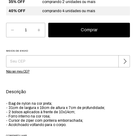
35% OFF
comprando 2 unidades ou mais
40% OFF
comprando 4 unidades ou mais
MEIOS DE ENVIO
Alterar CEP
Entregas para o CEP:
Não sei meu CEP
Descrição
- Bag de nylon na cor preta;
- 31cm de largura x 19cm de altura x 7cm de profundidade;
- 2 bolsos aplicados à frente de 10x14cm;
- Forro interno na cor rosa;
- Cursor de zíper com ponteira emborrachada;
- Acolchoado voltando para o corpo.
COMPARTILHAR