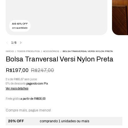
Até 40% OFF
em quantidade
1
/
6
INÍCIO
/
TODOS PRODUTOS
/
ACESSÓRIOS
/
BOLSA TRANVERSAL VERSI NYLON PRETA
Bolsa Tranversal Versi Nylon Preta
R$197,00
R$247,00
3
x
de
R$65,67
sem juros
5% de desconto
pagando com Pix
Ver mais detalhes
Frete grátis
a partir de
R$500,00
Compre mais, pague menos!
20% OFF
comprando 1 unidades ou mais