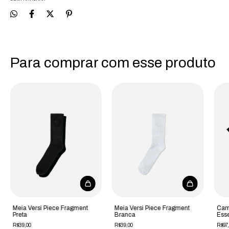
Para comprar com esse produto
Meia Versi Piece Fragment
Meia Versi Piece Fragment
Cami
Preta
Branca
Esse
R$39,00
R$39,00
R$97,