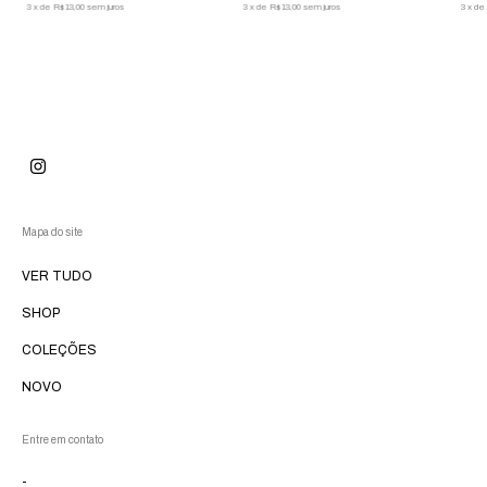
3
x
de
R$13,00
sem juros
3
x
de
R$13,00
sem juros
3
x
de
Mapa do site
VER TUDO
SHOP
COLEÇÕES
NOVO
Entre em contato
-