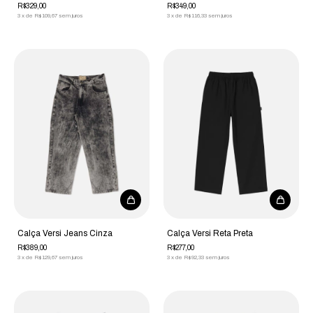
R$329,00
R$349,00
3
x
de
R$109,67
sem juros
3
x
de
R$116,33
sem juros
Calça Versi Jeans Cinza
Calça Versi Reta Preta
R$389,00
R$277,00
3
x
de
R$129,67
sem juros
3
x
de
R$92,33
sem juros