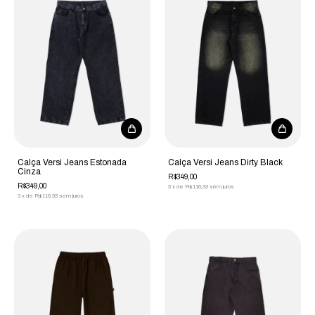
Calça Versi Jeans Estonada
Calça Versi Jeans Dirty Black
Cinza
R$349,00
R$349,00
3
x
de
R$116,33
sem juros
3
x
de
R$116,33
sem juros