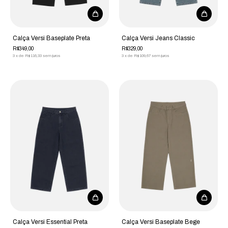
Calça Versi Baseplate Preta
Calça Versi Jeans Classic
R$349,00
R$329,00
3
x
de
R$116,33
sem juros
3
x
de
R$109,67
sem juros
Calça Versi Essential Preta
Calça Versi Baseplate Bege