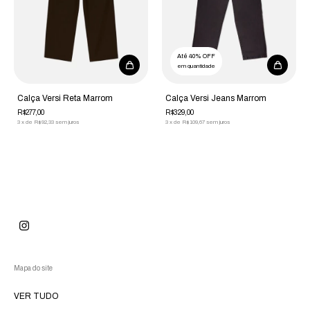
Até 40% OFF
em quantidade
Calça Versi Reta Marrom
Calça Versi Jeans Marrom
R$277,00
R$329,00
3
x
de
R$92,33
sem juros
3
x
de
R$109,67
sem juros
Mapa do site
VER TUDO