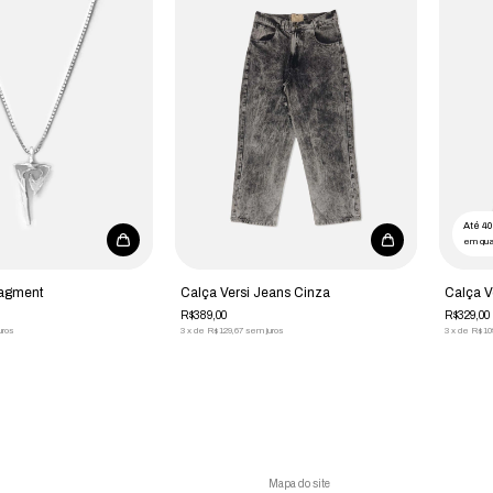
Até 4
em qua
ragment
Calça Versi Jeans Cinza
Calça V
R$389,00
R$329,00
uros
3
x
de
R$129,67
sem juros
3
x
de
R$10
Mapa do site