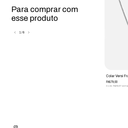
Para comprar com
esse produto
1
/
6
Short Versi Essential Preto
Colar Versi F
R$239,00
R$179,00
3
x
de
R$79,67
sem juros
3
x
de
R$59,67
sem j