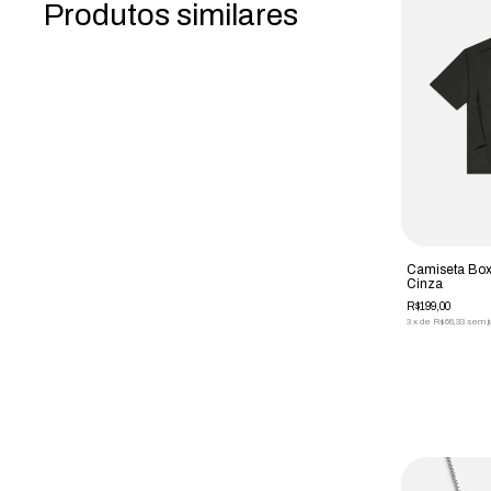
Produtos similares
Camiseta Box
Cinza
R$199,00
3
x
de
R$66,33
sem j