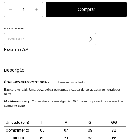
MEIOS DE ENVIO
Alterar CEP
Entregas para o CEP:
Não sei meu CEP
Descrição
ÊTRE IMPARFAIT CÉST BIEN
-
T
udo bem ser imparfeito.
Básico e versátil. Uma peça sólida estruturada capaz de se adaptar em qualquer
outfit.
Modelagem boxy
. Confeccionada em algodão 20.1 pesado, possui toque macio e
caimento solto.
Unidade (cm)
P
M
G
GG
Comprimento
65
67
69
72
Largura
59
61
63
65