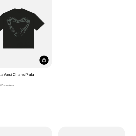
a Versi Chains Preta
,67
sem juros