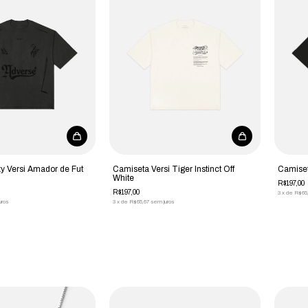
y Versi Amador de Fut
Camiseta Versi Tiger Instinct Off
Camiset
White
R$197,00
R$197,00
3
x
de
R$65
uros
3
x
de
R$65,67
sem juros