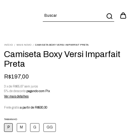
INÍCIO
/
MAIS NOVO
/
CAMISETA BOXY VERSI IMPARFAIT PRETA
Camiseta Boxy Versi Imparfait
Preta
R$197,00
3
x
de
R$65,67
sem juros
5% de desconto
pagando com Pix
Ver mais detalhes
Frete grátis
a partir de
R$500,00
TAMANHO
P
M
G
GG