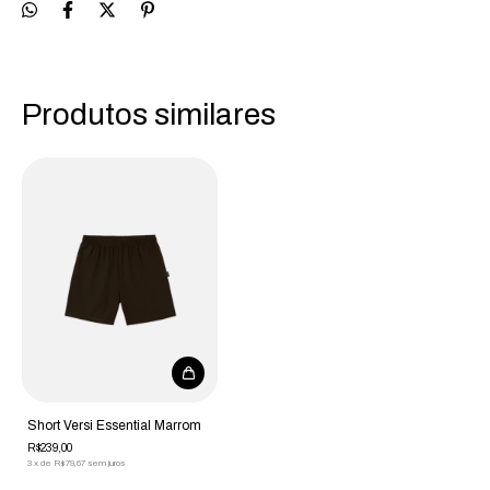
Produtos similares
Short Versi Essential Marrom
R$239,00
3
x
de
R$79,67
sem juros