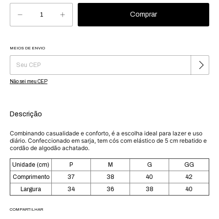
MEIOS DE ENVIO
Alterar CEP
Entregas para o CEP:
Não sei meu CEP
Descrição
Combinando casualidade e conforto, é a escolha ideal para lazer e uso
diário. Confeccionado em sarja, tem cós com elástico de 5 cm rebatido e
cordão de algodão achatado.
Unidade (cm)
P
M
G
GG
Comprimento
37
38
40
42
Largura
34
36
38
40
COMPARTILHAR