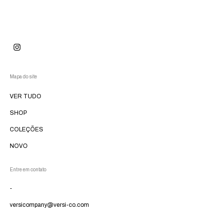
Mapa do site
VER TUDO
SHOP
COLEÇÕES
NOVO
Entre em contato
-
versicompany@versi-co.com