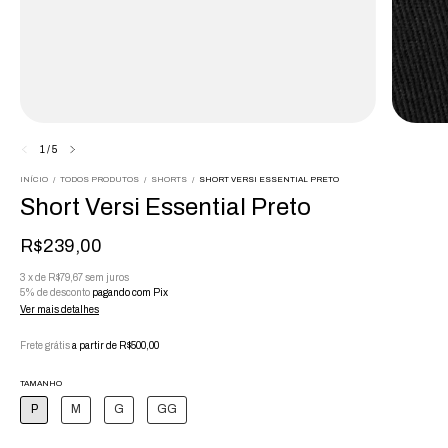
1
/
5
INÍCIO
/
TODOS PRODUTOS
/
SHORTS
/
SHORT VERSI ESSENTIAL PRETO
Short Versi Essential Preto
R$239,00
3
x
de
R$79,67
sem juros
5% de desconto
pagando com Pix
Ver mais detalhes
Frete grátis
a partir de
R$500,00
TAMANHO
P
M
G
GG