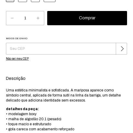
MEIOS DE ENVIO
Alterar CEP
Entregas para o CEP:
Não sei meu CEP
Descrição
Uma estética minimalista e sofisticada. A mariposa aparece como
símbolo central, aplicada de forma sutil na linha da barriga, um detalhe
delicado que adiciona identidade sem excessos.
detalhes da peça:
• modelagem boxy
• malha de algodão 20.1 (pesado)
• toque macio e estruturado
• gola careca com acabamento reforçado