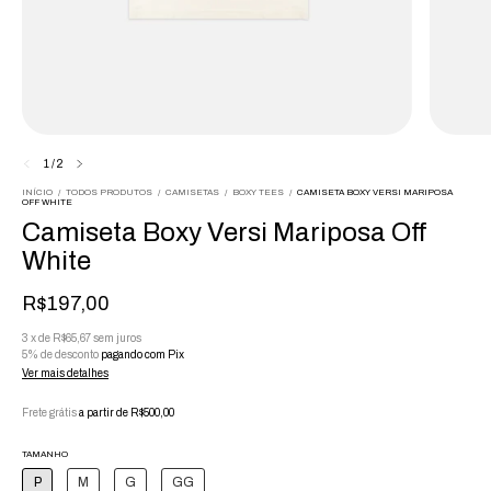
1
/
2
INÍCIO
/
TODOS PRODUTOS
/
CAMISETAS
/
BOXY TEES
/
CAMISETA BOXY VERSI MARIPOSA
OFF WHITE
Camiseta Boxy Versi Mariposa Off
White
R$197,00
3
x
de
R$65,67
sem juros
5% de desconto
pagando com Pix
Ver mais detalhes
Frete grátis
a partir de
R$500,00
TAMANHO
P
M
G
GG