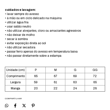
cuidados e lavagem:
• lavar sempre do avesso
• à mão ou em ciclo delicado na máquina
• utilizar água fria
• usar sabão neutro
• não utilizar alvejantes, cloro ou amaciantes agressivos
• não deixar de molho
• secar à sombra
• evitar exposição direta ao sol
• não utilizar secadora
• passar ferro apenas do avesso em temperatura baixa
• não passar diretamente sobre a estampa
Unidade (cm)
P
M
G
GG
Comprimento
65
67
69
72
Largura
59
61
63
65
Manga
20
22
24
26
COMPARTILHAR