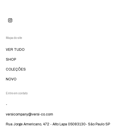
Mapa do site
VER TUDO
SHOP
COLEÇÕES
NOVO
Entre em contato
-
versicompany@versi-co.com
Rua Jorge Americano, 472 - Alto Lapa 05083130- São Paulo SP