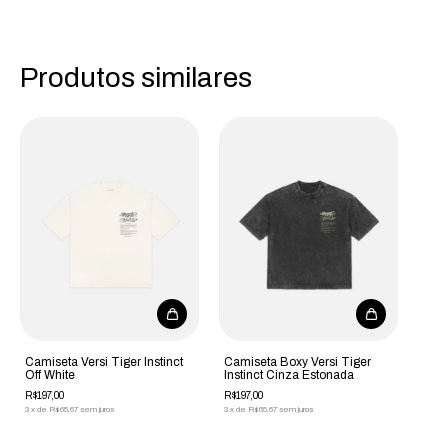
Produtos similares
Camiseta Versi Tiger Instinct
Camiseta Boxy Versi Tiger
Off White
Instinct Cinza Estonada
R$197,00
R$197,00
3
x
de
R$65,67
sem juros
3
x
de
R$65,67
sem juros