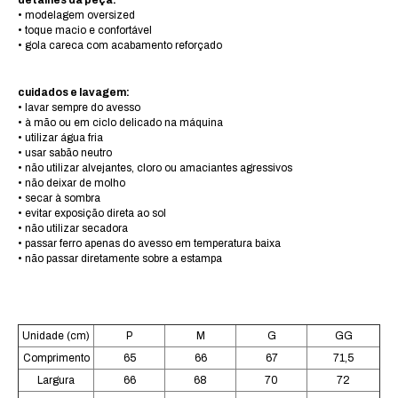
detalhes da peça:
• modelagem oversized
• toque macio e confortável
• gola careca com acabamento reforçado
cuidados e lavagem:
• lavar sempre do avesso
• à mão ou em ciclo delicado na máquina
• utilizar água fria
• usar sabão neutro
• não utilizar alvejantes, cloro ou amaciantes agressivos
• não deixar de molho
• secar à sombra
• evitar exposição direta ao sol
• não utilizar secadora
• passar ferro apenas do avesso em temperatura baixa
• não passar diretamente sobre a estampa
Unidade (cm)
P
M
G
GG
Comprimento
65
66
67
71,5
Largura
66
68
70
72