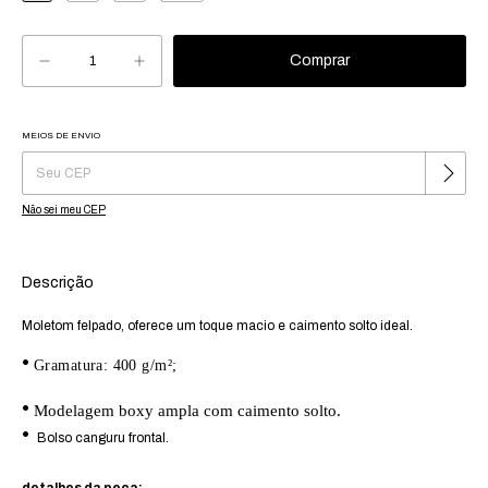
MEIOS DE ENVIO
Alterar CEP
Entregas para o CEP:
Não sei meu CEP
Descrição
Moletom felpado, oferece um toque macio e caimento solto ideal.
•
Gramatura: 400 g/m²;
•
Modelagem boxy ampla com caimento solto.
•
Bolso canguru frontal.