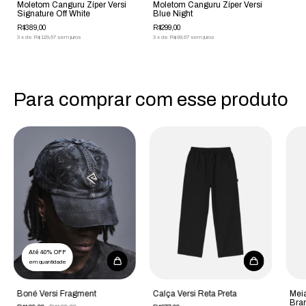
Moletom Canguru Zíper Versi
Moletom Canguru Zíper Versi
Signature Off White
Blue Night
R$389,00
R$299,00
3
x
de
R$129,67
sem juros
3
x
de
R$99,67
sem juros
Para comprar com esse produto
Até 40% OFF
em quantidade
Boné Versi Fragment
Calça Versi Reta Preta
Meia
Bra