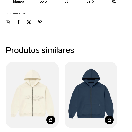
Manga
56,5
58
59,5
61
COMPARTILHAR
Produtos similares