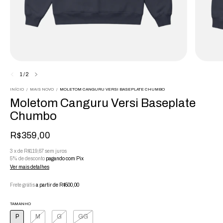
1
/
2
INÍCIO
/
MAIS NOVO
/
MOLETOM CANGURU VERSI BASEPLATE CHUMBO
Moletom Canguru Versi Baseplate
Chumbo
R$359,00
3
x
de
R$119,67
sem juros
5% de desconto
pagando com Pix
Ver mais detalhes
Frete grátis
a partir de
R$500,00
TAMANHO
P
M
G
GG