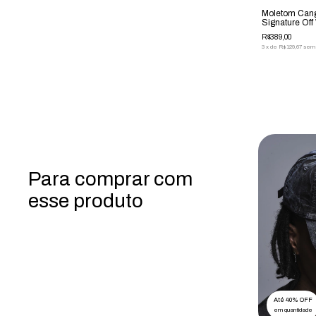
Moletom Cang
Signature Off
R$389,00
3
x
de
R$129,67
sem 
Para comprar com
esse produto
Até 40% OFF
em quantidade