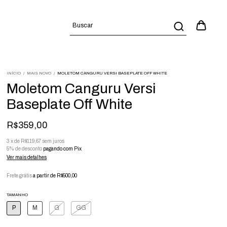
INÍCIO
/
MAIS NOVO
/
MOLETOM CANGURU VERSI BASEPLATE OFF WHITE
Moletom Canguru Versi
Baseplate Off White
R$359,00
3
x
de
R$119,67
sem juros
5% de desconto
pagando com Pix
Ver mais detalhes
Frete grátis
a partir de
R$500,00
TAMANHO
P
M
G
GG