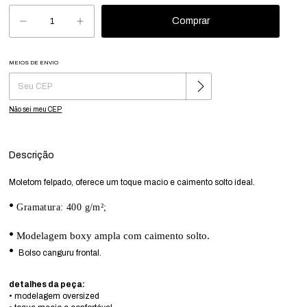
MEIOS DE ENVIO
Alterar CEP
Entregas para o CEP:
Não sei meu CEP
Descrição
Moletom felpado, oferece um toque macio e caimento solto ideal.
•
Gramatura: 400 g/m²;
•
Modelagem boxy ampla com caimento solto.
•
Bolso canguru frontal.
detalhes da peça:
• modelagem oversized