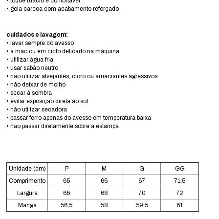
• toque macio e confortável
• gola careca com acabamento reforçado
cuidados e lavagem:
• lavar sempre do avesso
• à mão ou em ciclo delicado na máquina
• utilizar água fria
• usar sabão neutro
• não utilizar alvejantes, cloro ou amaciantes agressivos
• não deixar de molho
• secar à sombra
• evitar exposição direta ao sol
• não utilizar secadora
• passar ferro apenas do avesso em temperatura baixa
• não passar diretamente sobre a estampa
Unidade (cm)
P
M
G
GG
Comprimento
65
66
67
71,5
Largura
66
68
70
72
Manga
56,5
58
59,5
61