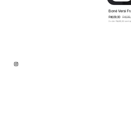
Boné Versi F
R$109,00
R$199,
3
x
de
R$36,33
sem j