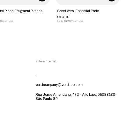
rsi Piece Fragment Branca
Short Versi Essential Preto
R$239,00
,00
sem juros
3
x
de
R$79,67
sem juros
Entre em contato
-
versicompany@versi-co.com
Rua Jorge Americano, 472 - Alto Lapa 05083130-
São Paulo SP