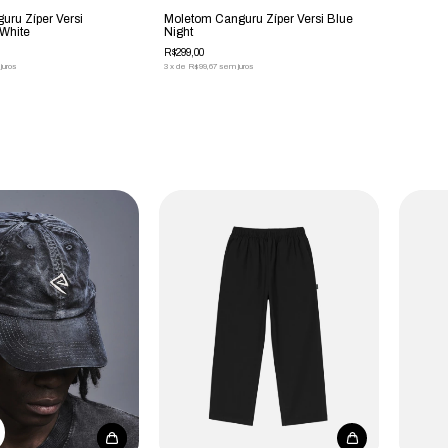
uru Zíper Versi
Moletom Canguru Zíper Versi Blue
 White
Night
R$299,00
juros
3
x
de
R$99,67
sem juros