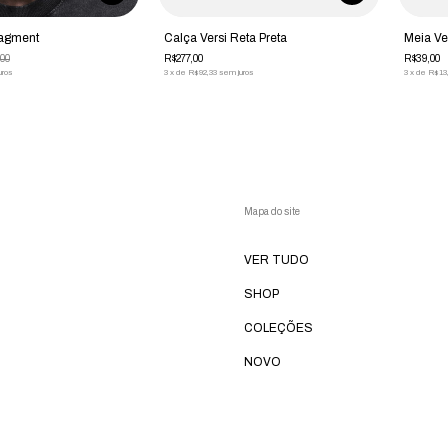
ragment
Calça Versi Reta Preta
Meia Ve
00
R$277,00
R$39,00
uros
3
x
de
R$92,33
sem juros
3
x
de
R$13
Mapa do site
VER TUDO
SHOP
COLEÇÕES
NOVO