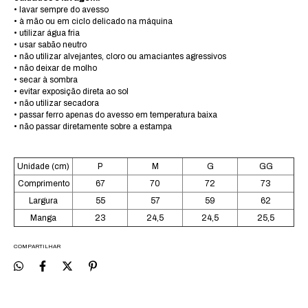
• lavar sempre do avesso
• à mão ou em ciclo delicado na máquina
• utilizar água fria
• usar sabão neutro
• não utilizar alvejantes, cloro ou amaciantes agressivos
• não deixar de molho
• secar à sombra
• evitar exposição direta ao sol
• não utilizar secadora
• passar ferro apenas do avesso em temperatura baixa
• não passar diretamente sobre a estampa
Unidade (cm)
P
M
G
GG
Comprimento
67
70
72
73
Largura
55
57
59
62
Manga
23
24,5
24,5
25,5
COMPARTILHAR