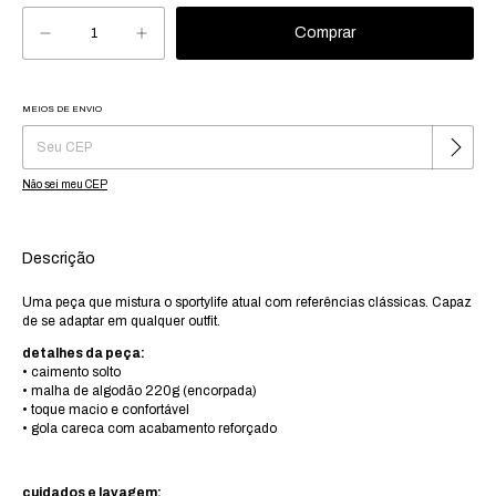
MEIOS DE ENVIO
Alterar CEP
Entregas para o CEP:
Não sei meu CEP
Descrição
Uma peça que mistura o sportylife atual com referências clássicas. Capaz
de se adaptar em qualquer outfit.
detalhes da peça:
• caimento solto
• malha de algodão 220g (encorpada)
• toque macio e confortável
• gola careca com acabamento reforçado
cuidados e lavagem: