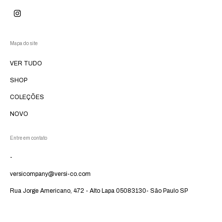
Mapa do site
VER TUDO
SHOP
COLEÇÕES
NOVO
Entre em contato
-
versicompany@versi-co.com
Rua Jorge Americano, 472 - Alto Lapa 05083130- São Paulo SP