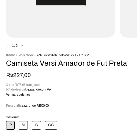
1
/
2
INÍCIO
/
MAIS NOVO
/
CAMISETA VERSI AMADOR DE FUT PRETA
Camiseta Versi Amador de Fut Preta
R$227,00
3
x
de
R$75,67
sem juros
5% de desconto
pagando com Pix
Ver mais detalhes
Frete grátis
a partir de
R$500,00
TAMANHO
P
M
G
GG