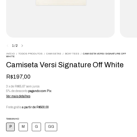
1
/
2
INÍCIO
/
TODOS PRODUTOS
/
CAMISETAS
/
BOXY TEES
/
CAMISETA VERSI SIGNATURE OFF
WHITE
Camiseta Versi Signature Off White
R$197,00
3
x
de
R$65,67
sem juros
5% de desconto
pagando com Pix
Ver mais detalhes
Frete grátis
a partir de
R$500,00
TAMANHO
P
M
G
GG