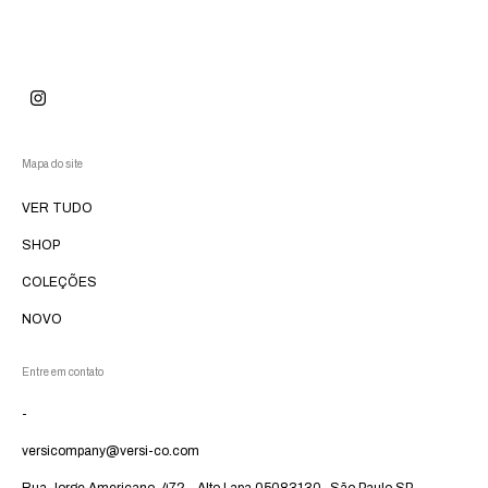
Mapa do site
VER TUDO
SHOP
COLEÇÕES
NOVO
Entre em contato
-
versicompany@versi-co.com
Rua Jorge Americano, 472 - Alto Lapa 05083130- São Paulo SP