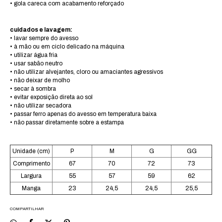
• gola careca com acabamento reforçado
cuidados e lavagem:
• lavar sempre do avesso
• à mão ou em ciclo delicado na máquina
• utilizar água fria
• usar sabão neutro
• não utilizar alvejantes, cloro ou amaciantes agressivos
• não deixar de molho
• secar à sombra
• evitar exposição direta ao sol
• não utilizar secadora
• passar ferro apenas do avesso em temperatura baixa
• não passar diretamente sobre a estampa
Unidade (cm)
P
M
G
GG
Comprimento
67
70
72
73
Largura
55
57
59
62
Manga
23
24,5
24,5
25,5
COMPARTILHAR