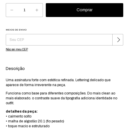
MEIOS DE ENVIO
Alterar CEP
Entregas para o CEP:
Não sei meu CEP
Descrição
Uma assinatura forte com estética refinada. Lettering delicado que
aparece de forma irreverente na peça.
Funciona como base para diferentes composições. Do mais clean ao
mais elaborado. o contraste suave da tipografia adiciona identidade no
outfit.
detalhes da peça:
• caimento solto
• malha de algodão 20.1 (fio pesado)
• toque macio e estruturado