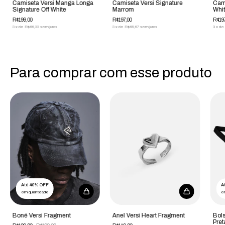
Camiseta Versi Manga Longa
Camiseta Versi Signature
Cami
Signature Off White
Marrom
Whi
R$199,00
R$197,00
R$197
3
x
de
R$66,33
sem juros
3
x
de
R$65,67
sem juros
3
x
de
Para comprar com esse produto
Até 40% OFF
A
em quantidade
e
Boné Versi Fragment
Anel Versi Heart Fragment
Bols
Pret