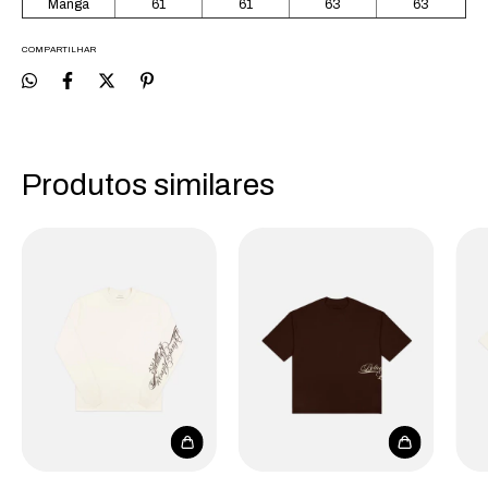
Manga
61
61
63
63
COMPARTILHAR
Produtos similares