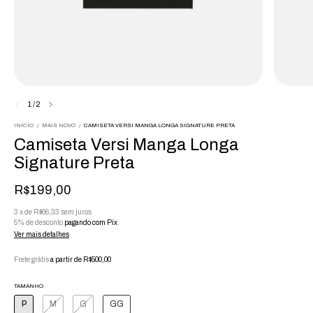
1
/
2
INÍCIO
/
MAIS NOVO
/
CAMISETA VERSI MANGA LONGA SIGNATURE PRETA
Camiseta Versi Manga Longa
Signature Preta
R$199,00
3
x
de
R$66,33
sem juros
5% de desconto
pagando com Pix
Ver mais detalhes
Frete grátis
a partir de
R$500,00
TAMANHO
P
M
G
GG