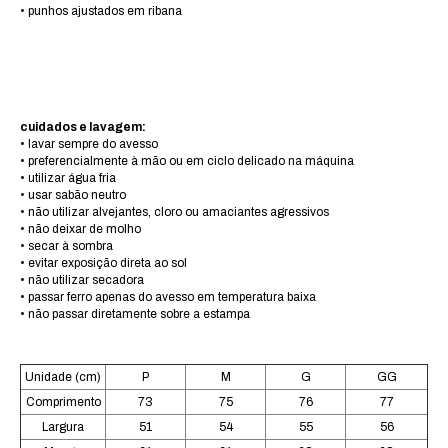
• punhos ajustados em ribana
cuidados e lavagem:
• lavar sempre do avesso
• preferencialmente à mão ou em ciclo delicado na máquina
• utilizar água fria
• usar sabão neutro
• não utilizar alvejantes, cloro ou amaciantes agressivos
• não deixar de molho
• secar à sombra
• evitar exposição direta ao sol
• não utilizar secadora
• passar ferro apenas do avesso em temperatura baixa
• não passar diretamente sobre a estampa
Unidade (cm)
P
M
G
GG
Comprimento
73
75
76
77
Largura
51
54
55
56