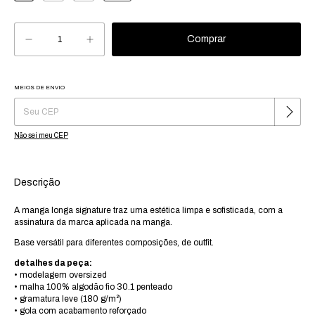
MEIOS DE ENVIO
Alterar CEP
Entregas para o CEP:
Não sei meu CEP
Descrição
A manga longa signature traz uma estética limpa e sofisticada, com a
assinatura da marca aplicada na manga.
Base versátil para diferentes composições, de outfit.
detalhes da peça:
• modelagem oversized
• malha 100% algodão fio 30.1 penteado
• gramatura leve (180 g/m²)
• gola com acabamento reforçado