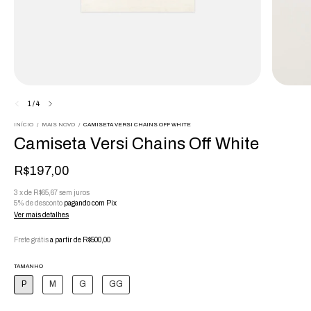
1
/
4
INÍCIO
/
MAIS NOVO
/
CAMISETA VERSI CHAINS OFF WHITE
Camiseta Versi Chains Off White
R$197,00
3
x
de
R$65,67
sem juros
5% de desconto
pagando com Pix
Ver mais detalhes
Frete grátis
a partir de
R$500,00
TAMANHO
P
M
G
GG