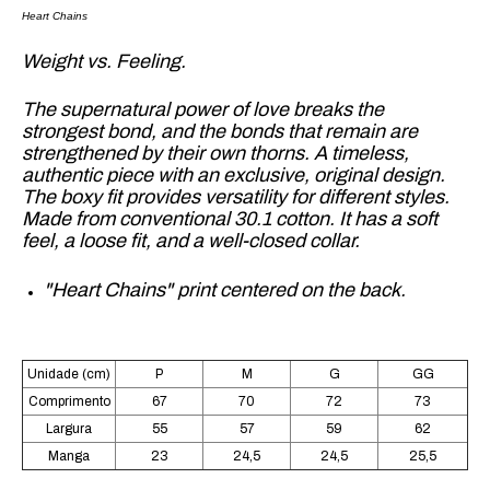
Heart Chains
Weight vs. Feeling.
The supernatural power of love breaks the
strongest bond, and the bonds that remain are
strengthened by their own thorns. A timeless,
authentic piece with an exclusive, original design.
The boxy fit provides versatility for different styles.
Made from conventional 30.1 cotton. It has a soft
feel, a loose fit, and a well-closed collar.
"Heart Chains" print centered on the back.
Unidade (cm)
P
M
G
GG
Comprimento
67
70
72
73
Largura
55
57
59
62
Manga
23
24,5
24,5
25,5