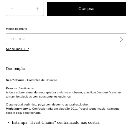
MEIOS DE ENVIO
Alterar CEP
Entregas para o CEP:
Não sei meu CEP
Descrição
Heart Chains
-
Correntes de Coração
Peso vs. Sentimento.
A força sobrenatural do amor quebra o elo mais robusto, e as ligações que ficam, se
tornam fortalecidas com seus próprios espinhos.
O atemporal autêntico, peça com desenho autoral exclusivo.
Modelagem boxy,
Confeccionada em algodão 20.1. Possui toque macio, caimento
solto e gola bem fechada.
Estampa "Heart Chains" centralizado nas costas.