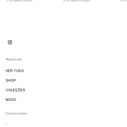
3
x
de
R$59,67
sem juros
3
x
de
R$129,67
sem juros
3
x
de
Mapa do site
VER TUDO
SHOP
COLEÇÕES
NOVO
Entre em contato
-