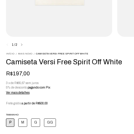
1
/
2
INÍCIO
/
MAIS NOVO
/
CAMISETA VERSI FREE SPIRIT OFF WHITE
Camiseta Versi Free Spirit Off White
R$197,00
3
x
de
R$65,67
sem juros
5% de desconto
pagando com Pix
Ver mais detalhes
Frete grátis
a partir de
R$500,00
TAMANHO
P
M
G
GG