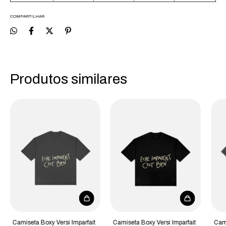
COMPARTILHAR
Produtos similares
Camiseta Boxy Versi Imparfait
Camiseta Boxy Versi Imparfait
Cami