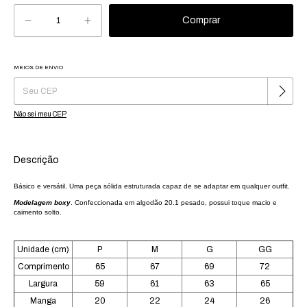
MEIOS DE ENVIO
Alterar CEP
Entregas para o CEP:
Não sei meu CEP
Descrição
Básico e versátil. Uma peça sólida estruturada capaz de se adaptar em qualquer outfit.
Modelagem boxy
. Confeccionada em algodão 20.1 pesado, possui toque macio e
caimento solto.
Unidade (cm)
P
M
G
GG
Comprimento
65
67
69
72
Largura
59
61
63
65
Manga
20
22
24
26